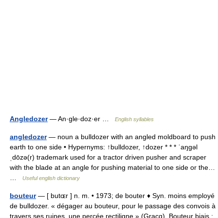
Angledozer
— An·gle·doz·er …
English syllables
angledozer
— noun a bulldozer with an angled moldboard to push
earth to one side • Hypernyms: ↑bulldozer, ↑dozer * * * ˈaŋgəl
ˌdōzə(r) trademark used for a tractor driven pusher and scraper
with the blade at an angle for pushing material to one side or the…
…
Useful english dictionary
bouteur
— [ butɶr ] n. m. • 1973; de bouter ♦ Syn. moins employé
de bulldozer. « dégager au bouteur, pour le passage des convois à
travers ses ruines, une percée rectiligne » (Gracq). Bouteur biais :