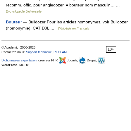
recomm. offic. pour angledozer. ● bouteur nom masculin… …
Encyclopédie Universelle
Bouteur
— Bulldozer Pour les articles homonymes, voir Bulldozer
(homonymie). CAT D9L …
Wikipédia en Français
© Academic, 2000-2026
18+
Contactez-nous:
Support technique
,
RÉCLAME
Dictionnaires exportation
, créé sur PHP,
Joomla,
Drupal,
WordPress, MODx.