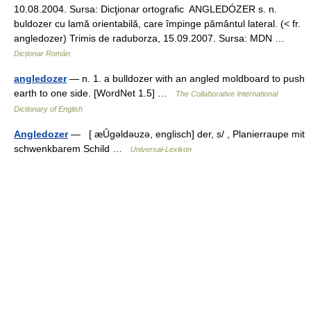
10.08.2004. Sursa: Dicţionar ortografic ANGLEDÓZER s. n.
buldozer cu lamă orientabilă, care împinge pământul lateral. (< fr.
angledozer) Trimis de raduborza, 15.09.2007. Sursa: MDN …
Dicționar Român
angledozer
— n. 1. a bulldozer with an angled moldboard to push
earth to one side. [WordNet 1.5] …
The Collaborative International
Dictionary of English
Angledozer
— [ æȖgəldəʊzə, englisch] der, s/ , Planierraupe mit
schwenkbarem Schild …
Universal-Lexikon