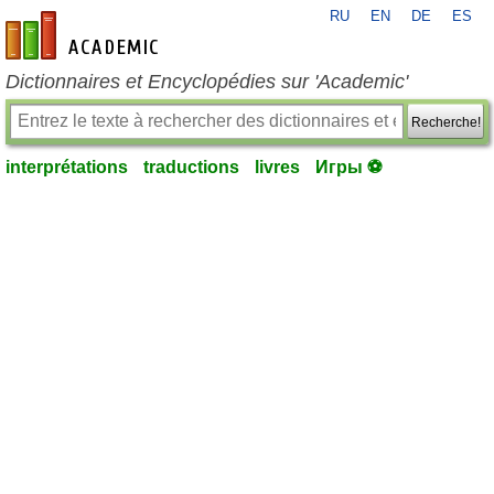
RU
EN
DE
ES
fr-academic.com
Dictionnaires et Encyclopédies sur 'Academic'
Recherche!
interprétations
traductions
livres
Игры ⚽